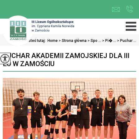
Jesteś tutaj:
Home
>
Strona główna
>
Spo ...
>
Pi� ...
>
Puchar ...
PUCHAR AKADEMII ZAMOJSKIEJ DLA III
LO W ZAMOŚCIU