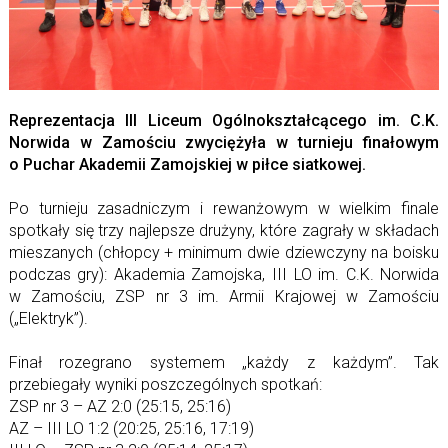
Reprezentacja III Liceum Ogólnokształcącego im. C.K.
Norwida w Zamościu zwyciężyła w turnieju finałowym
o Puchar Akademii Zamojskiej w piłce siatkowej.
Po turnieju zasadniczym i rewanżowym w wielkim finale
spotkały się trzy najlepsze drużyny, które zagrały w składach
mieszanych (chłopcy + minimum dwie dziewczyny na boisku
podczas gry): Akademia Zamojska, III LO im. C.K. Norwida
w Zamościu, ZSP nr 3 im. Armii Krajowej w Zamościu
(„Elektryk”).
Finał rozegrano systemem „każdy z każdym”. Tak
przebiegały wyniki poszczególnych spotkań:
ZSP nr 3 – AZ 2:0 (25:15, 25:16)
AZ – III LO 1:2 (20:25, 25:16, 17:19)