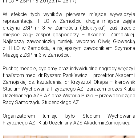
III LO – ZSP nr 3 2:0 (25:14, 25:17)
W efekcie tych wyników pierwsze miejsce wywalczyła
reprezentacja III LO w Zamościu, drugie miejsce zajęła
drużyna ZSP nr 3 w Zamościu („Elektryka”), zaś trzecie
miejsce zajął zespół gospodarzy – Akademii Zamojskiej.
Najlepszą zawodniczką turnieju wybrano Oliwię Głowacką
z III LO w Zamościu, a najlepszym zawodnikiem Szymona
Miazgę z ZSP nr 3 w Zamościu.
Puchar, medale, dyplomy oraz indywidualne nagrody wręczyli
finalistom mec. dr Ryszard Pankiewicz – prorektor Akademii
Zamojskiej ds. kształcenia, dr Krzysztof Okapa – kierownik
Studium Wychowania Fizycznego AZ i zarazem prezes Klubu
Uczelnianego AZS AZ oraz Wiktoria Puzio – przewodnicząca
Rady Samorządu Studenckiego AZ.
Organizatorem turnieju było Studium Wychowania
Fizycznego AZ i Klub Uczelniany AZS Akademii Zamojskiej.