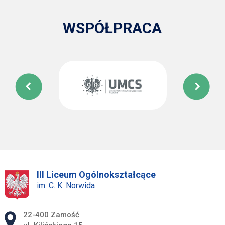
WSPÓŁPRACA
III Liceum Ogólnokształcące
im. C. K. Norwida
Adres pocztowy:
22-400 Zamość