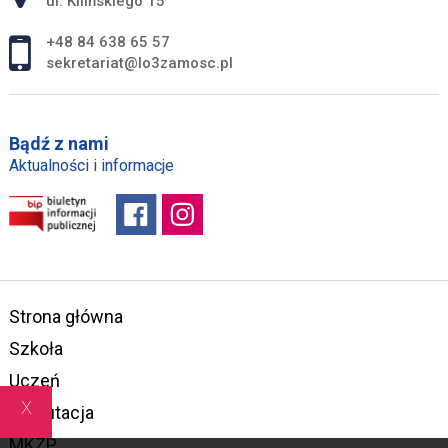
ul. Kilińskiego 15
+48 84 638 65 57
sekretariat@lo3zamosc.pl
Bądź z nami
Aktualności i informacje
Strona główna
Szkoła
Uczeń
x
Rekrutacja
MKZP