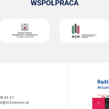
WSPÓŁPRACA
Bądź
Aktualn
38 65 57
x
iat@lo3zamosc.pl