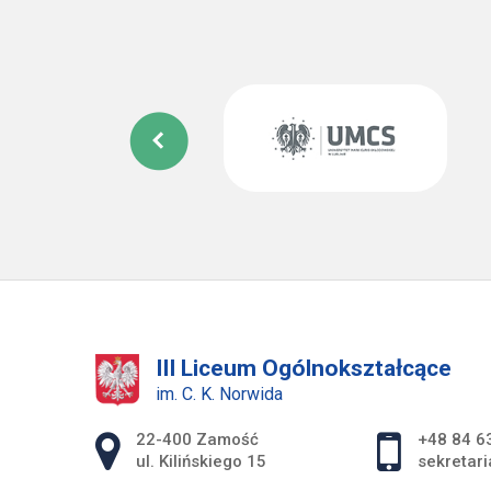
III Liceum Ogólnokształcące
im. C. K. Norwida
Adres pocztowy:
22-400 Zamość
+48 84 6
ul. Kilińskiego 15
sekretar