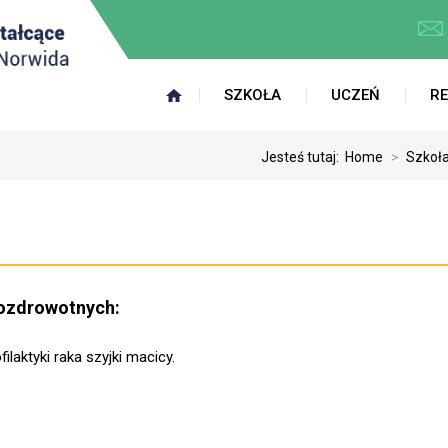
SZKOŁA
UCZEŃ
R
Jesteś tutaj:
Home
>
Szkoł
prozdrowotnych:
laktyki raka szyjki macicy.