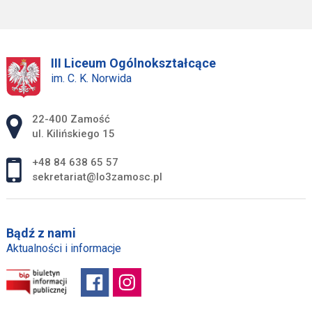
III Liceum Ogólnokształcące
im. C. K. Norwida
Adres pocztowy:
22-400 Zamość
ul. Kilińskiego 15
+48 84 638 65 57
sekretariat@lo3zamosc.pl
Bądź z nami
Aktualności i informacje