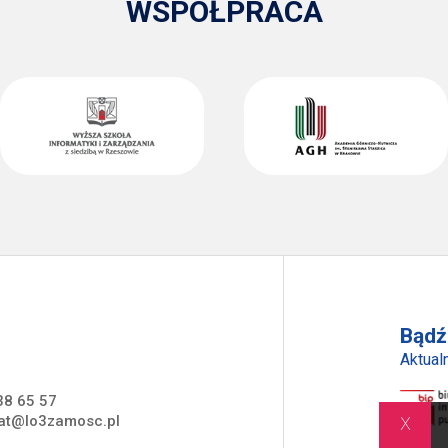
WSPÓŁPRACA
Bądź
Aktualn
38 65 57
x
iat@lo3zamosc.pl