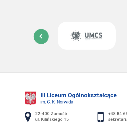
III Liceum Ogólnokształcące
im. C. K. Norwida
Adres pocztowy:
22-400 Zamość
+48 84 6
ul. Kilińskiego 15
sekretar