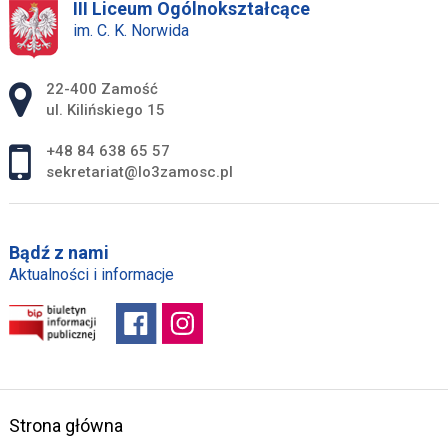
III Liceum Ogólnokształcące
im. C. K. Norwida
Adres pocztowy:
22-400 Zamość
ul. Kilińskiego 15
+48 84 638 65 57
sekretariat@lo3zamosc.pl
Bądź z nami
Aktualności i informacje
Strona główna