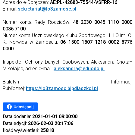
Adres do e-Doręczeń:
AE:PL-42883-75544-VSFRR-16
E-mail:
sekretariat@lo3zamosc.pl
Numer konta Rady Rodziców:
48 2030 0045 1110 0000
0086 7100
Numer konta Uczniowskiego Klubu Sportowego III LO im. C.
K. Norwida w Zamościu:
06 1500 1807 1218 0002 8776
0000
Inspektor Ochrony Danych Osobowych: Aleksandra Cnota–
Mikołajec, adres e-mail:
aleksandra@eduodo.pl
Biuletyn Informacji
Publicznej:
https://lo3zamosc.bipdlaszkol.pl
Udostępnij
Data dodania:
2021-01-01 09:00:00
Data edycji:
2026-02-03 20:17:06
Ilość wyświetleń:
25818